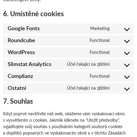
marketingové účely.
6. Umístěné cookies
Google Fonts
Marketing
Consent
to
Roundcube
Functional
Consent
service
to
google-
WordPress
Functional
Consent
service
fonts
to
roundcube
Slimstat Analytics
Účel čekající na zjištění
Consent
service
to
wordpress
Complianz
Functional
Consent
service
to
slimstat-
Ostatní
Účel čekající na zjištění
Consent
service
analytics
to
complianz
7. Souhlas
service
ostatní
Když poprvé navštívíte náš web, ukážeme vám vyskakovací okno
s vysvětlením o cookies. Jakmile kliknete na "Uložit předvolby",
vyjadřujete svůj souhlas s používáním kategorií souborů cookies
a doplňků popsaných ve vyskakovacím okně a v těchto Zásadách