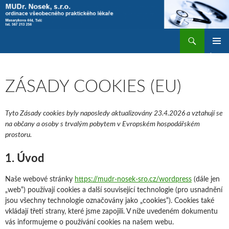
Přejít
k
obsahu
Hledat
MUDr. Nosek, s.r.o
webu
ZÁKLAD
NAVIGA
MENU
ZÁSADY COOKIES (EU)
Tyto Zásady cookies byly naposledy aktualizovány 23.4.2026 a vztahují se
na občany a osoby s trvalým pobytem v Evropském hospodářském
prostoru.
1. Úvod
Naše webové stránky
https://mudr-nosek-sro.cz/wordpress
(dále jen
„web“) používají cookies a další související technologie (pro usnadnění
jsou všechny technologie označovány jako „cookies“). Cookies také
vkládají třetí strany, které jsme zapojili. V níže uvedeném dokumentu
vás informujeme o používání cookies na našem webu.