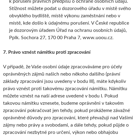
k porušení právních předpisů o ochraně osobních údajů.
Stížnost můžete podat u dozorového úřadu v místě svého
obvyklého bydliště, místě výkonu zaměstnání nebo v
místě, kde došlo k údajnému porušení. V České republice
je dozorovým úřadem Úřad na ochranu osobních údajů,
Pplk. Sochora 27, 170 00 Praha 7, www.uoou.cz.
7. Právo vznést námitku proti zpracování
V případě, že Vaše osobní údaje zpracováváme pro účely
oprávněných zájmů našich nebo někoho dalšího (právní
základy zpracování jsou uvedeny v bodu III), máte kdykoliv
právo vznést proti takovému zpracování námitku. Námitku
můžete vznést na naší adrese uvedené v bodu I. Pokud
takovou námitku vznesete, budeme oprávněni v takovém
zpracování pokračovat jen tehdy, pokud prokážeme závažné
oprávněné důvody pro zpracování, které převažují nad Vašimi
zájmy nebo právy a svobodami, a dále tehdy, pokud půjde o
zpracování nezbytné pro určení, výkon nebo obhajobu