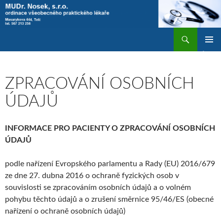
Přejít
k
obsahu
Hledat
MUDr. Nosek, s.r.o
webu
ZÁKLAD
NAVIGA
MENU
ZPRACOVÁNÍ OSOBNÍCH
ÚDAJŮ
INFORMACE PRO PACIENTY O ZPRACOVÁNÍ OSOBNÍCH
ÚDAJŮ
podle nařízení Evropského parlamentu a Rady (EU) 2016/679
ze dne 27. dubna 2016 o ochraně fyzických osob v
souvislosti se zpracováním osobních údajů a o volném
pohybu těchto údajů a o zrušení směrnice 95/46/ES (obecné
nařízení o ochraně osobních údajů)