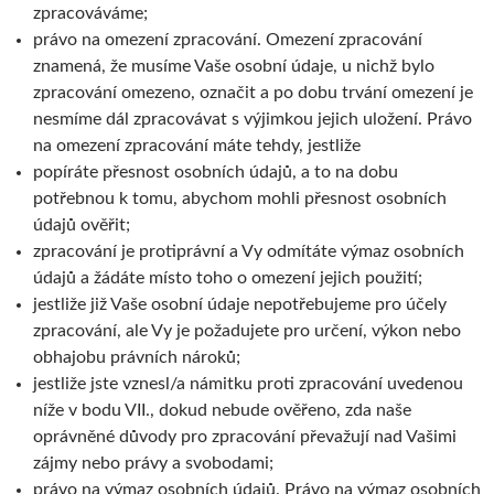
zpracováváme;
právo na omezení zpracování. Omezení zpracování
znamená, že musíme Vaše osobní údaje, u nichž bylo
zpracování omezeno, označit a po dobu trvání omezení je
nesmíme dál zpracovávat s výjimkou jejich uložení. Právo
na omezení zpracování máte tehdy, jestliže
popíráte přesnost osobních údajů, a to na dobu
potřebnou k tomu, abychom mohli přesnost osobních
údajů ověřit;
zpracování je protiprávní a Vy odmítáte výmaz osobních
údajů a žádáte místo toho o omezení jejich použití;
jestliže již Vaše osobní údaje nepotřebujeme pro účely
zpracování, ale Vy je požadujete pro určení, výkon nebo
obhajobu právních nároků;
jestliže jste vznesl/a námitku proti zpracování uvedenou
níže v bodu VII., dokud nebude ověřeno, zda naše
oprávněné důvody pro zpracování převažují nad Vašimi
zájmy nebo právy a svobodami;
právo na výmaz osobních údajů. Právo na výmaz osobních